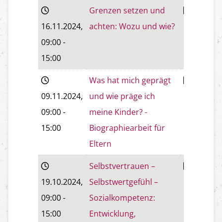
Grenzen setzen und
Wiener
16.11.2024
,
achten: Wozu und wie?
Neustadt
09:00
-
15:00
Was hat mich geprägt
Wiener
09.11.2024
,
und wie präge ich
Neustadt
09:00
-
meine Kinder? -
15:00
Biographiearbeit für
Eltern
Selbstvertrauen –
Wiener
19.10.2024
,
Selbstwertgefühl –
Neustadt
09:00
-
Sozialkompetenz:
15:00
Entwicklung,