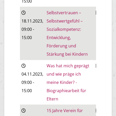
15:00
Selbstvertrauen –
Wiener
18.11.2023
,
Selbstwertgefühl –
Neustadt
09:00
-
Sozialkompetenz:
15:00
Entwicklung,
Förderung und
Stärkung bei Kindern
Was hat mich geprägt
Wiener
04.11.2023
,
und wie präge ich
Neustadt
09:00
-
meine Kinder? -
15:00
Biographiearbeit für
Eltern
15 Jahre Verein für
Baden