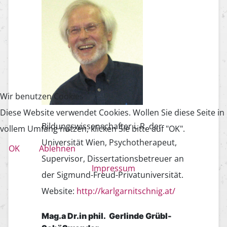
Wir benutzen Cookies
Diese Website verwendet Cookies. Wollen Sie diese Seite in
Bildungswissenschafter i. R. der
vollem Umfang nutzen, klicken Sie bitte auf "OK".
Universität Wien, Psychotherapeut,
OK
Ablehnen
Supervisor, Dissertations­betreuer an
Impressum
der Sigmund-Freud-Privatuniversität.
Website:
http://karlgarnitschnig.at/
Mag.a Dr.in phil. Gerlinde Grübl-