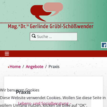
Home
Angebote
Praxis
Wir benutzen Cookies
Praxis
Diese Website verwendet Cookies. Wollen Sie diese Seite in
Beiträge
Titel
Lebens- und Sozialberatung –
vollem Umfang nutzen, klicken Sie bitte auf "OK".