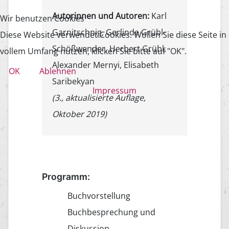
Autorinnen und Autoren:
Karl
Wir benutzen Cookies
Garnitschnig, Gerlinde Grübl-
Diese Website verwendet Cookies. Wollen Sie diese Seite in
Schößwender, Herbert Grübl,
vollem Umfang nutzen, klicken Sie bitte auf "OK".
Alexander Mernyi, Elisabeth
OK
Ablehnen
Saribekyan
Impressum
(3., aktualisierte Auflage,
Oktober 2019)
Programm:
Buchvorstellung
Buchbesprechung und
Diskussion